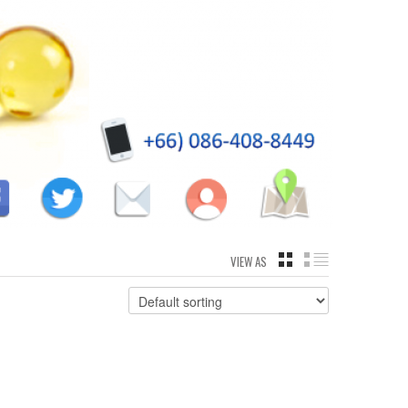
VIEW AS
GRID
LIST