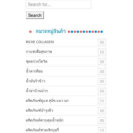
RICHE COLLAGEN
(0)
กาแฟเพื่อสุขภาพ
(2)
ชุดตรวจโควิด
(0)
น้ำตาเทียม
(0)
น้ำมันรำข้าว
(0)
น้ำยาบ้วนปาก
(0)
ผลิตภัณฑ์ดูแล สุนัข แมว นก
(1)
ผลิตภัณฑ์บํารุงผิว
(0)
ผลิตภัณท์ควบคุมน้ำหนัก
(0)
ผลิตภัณท์ช่วยเลิกบุหรี่
(1)