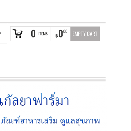
0
0
00
ว
EMPTY CART
ITEMS
฿
า