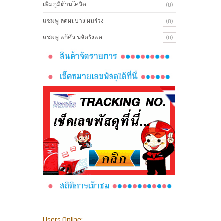
เพิ่มภูมิต้านโควิด
(0)
แชมพู ลดผมบาง ผมร่วง
(0)
แชมพู แก้คัน ขจัดรังแค
(0)
Users Online: