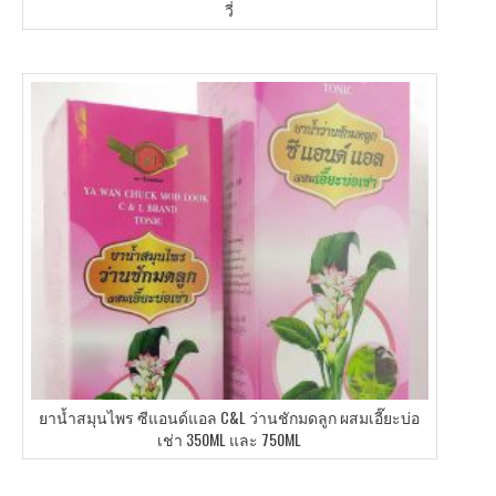
วี่
ยาน้ำสมุนไพร ซีแอนด์แอล C&L ว่านชักมดลูก ผสมเอี๊ยะบ่อ
เช่า 350ML และ 750ML