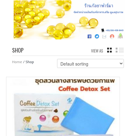
SHOP
VIEW AS
GRID
LIST
Home
/ Shop