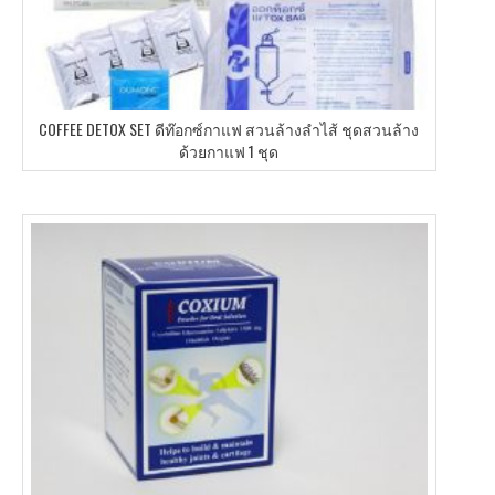
COFFEE DETOX SET ดีท๊อกซ์กาแฟ สวนล้างลำไส้ ชุดสวนล้าง
ด้วยกาแฟ 1 ชุด