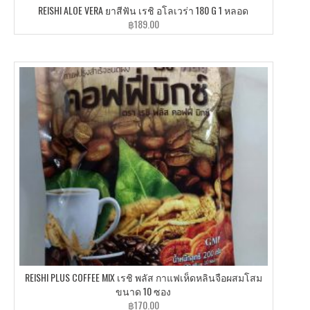
REISHI ALOE VERA ยาสีฟัน เรชิ อโลเวร่า 180 G 1 หลอด
฿
189.00
REISHI PLUS COFFEE MIX เรชิ พลัส กาแฟเห็ดหลินจือผสมโสม
ขนาด 10 ซอง
฿
170.00