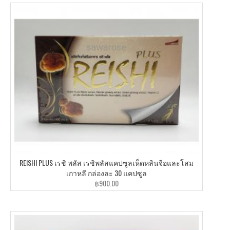
REISHI PLUS เรชิ พลัส เรชิพลัสแคปซูลเห็ดหลินจือและโสม
เกาหลี กล่องละ 30 แคปซูล
฿
900.00