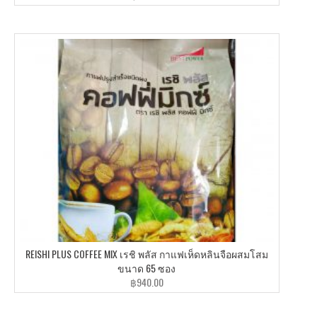
REISHI PLUS COFFEE MIX เรชิ พลัส กาแฟเห็ดหลินจือผสมโสม
ขนาด 65 ซอง
฿
940.00