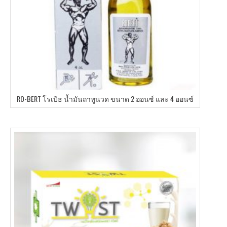
RO-BERT โรเบิธ น้ำมันถาทูนวด ขนาด 2 ออนซ์ และ 4 ออนซ์