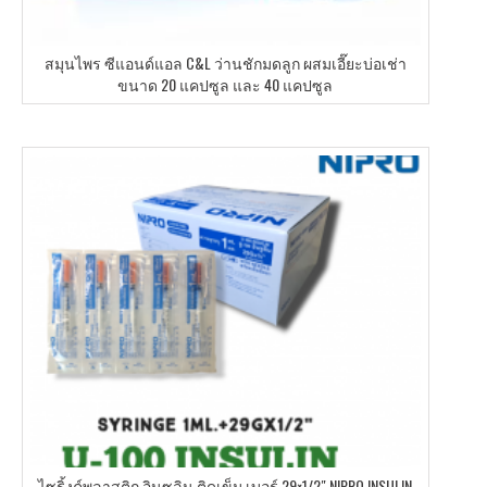
สมุนไพร ซีแอนด์แอล C&L ว่านชักมดลูก ผสมเอี๊ยะบ่อเช่า
ขนาด 20 แคปซูล และ 40 แคปซูล
ไซริ้งค์พลาสติก อินซูลิน ติดเข็ม เบอร์ 29×1/2″ NIPRO INSULIN