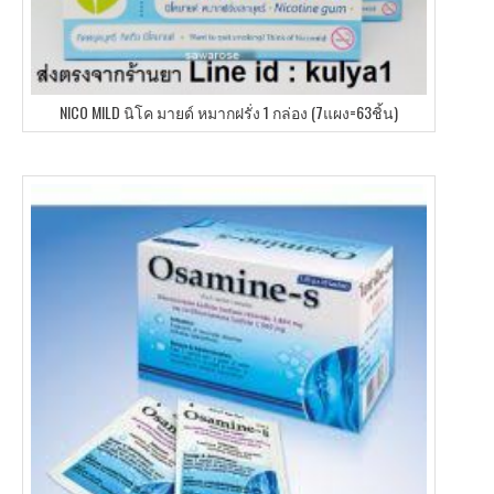
NICO MILD นิโค มายด์ หมากฝรั่ง 1 กล่อง (7แผง=63ชิ้น)