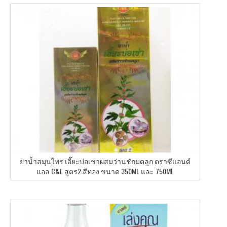
ยาน้ำสมุนไพร เอี๊ยะบ่อเช่าผสมว่านชักมดลูก ตราซีแอนด์
แอล C&L สูตร2 สีทอง ขนาด 350ML และ 750ML