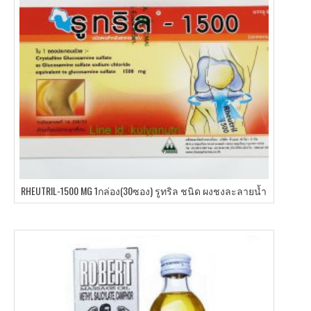
RHEUTRIL-1500 MG 1กล่อง(30ซอง) รูทริล ชนิด ผงชงละลายน้ำ