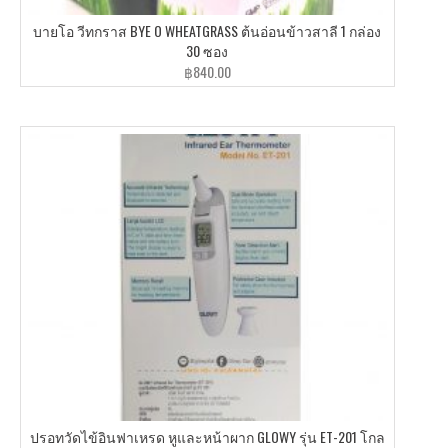
บายโอ วีทกราส BYE O WHEATGRASS ต้นอ่อนข้าวสาลี 1 กล่อง
30 ซอง
฿
840.00
ปรอทวัดไข้อินฟาเหรด หูและหน้าผาก GLOWY รุ่น ET-201 โกล