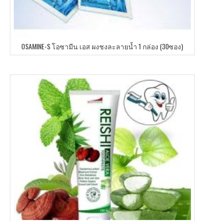
OSAMINE-S โอซามีน เอส ผงชงละลายน้ำ 1 กล่อง (30ซอง)