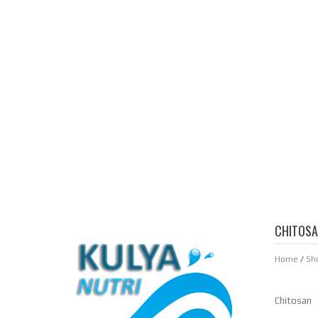
CHITOS
Home
/
Sh
Chitosan