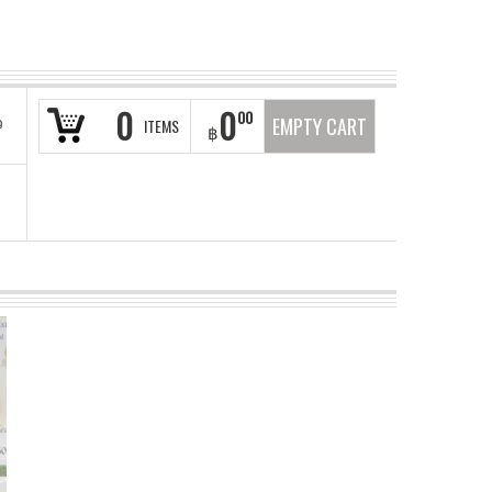
0
0
00
ว
EMPTY CART
ITEMS
฿
า