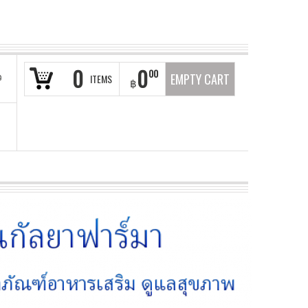
0
0
00
ว
EMPTY CART
ITEMS
฿
า