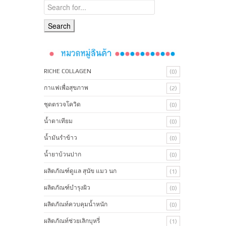
RICHE COLLAGEN
(0)
กาแฟเพื่อสุขภาพ
(2)
ชุดตรวจโควิด
(0)
น้ำตาเทียม
(0)
น้ำมันรำข้าว
(0)
น้ำยาบ้วนปาก
(0)
ผลิตภัณฑ์ดูแล สุนัข แมว นก
(1)
ผลิตภัณฑ์บํารุงผิว
(0)
ผลิตภัณท์ควบคุมน้ำหนัก
(0)
ผลิตภัณท์ช่วยเลิกบุหรี่
(1)