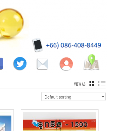
VIEW AS
GRID
LIST