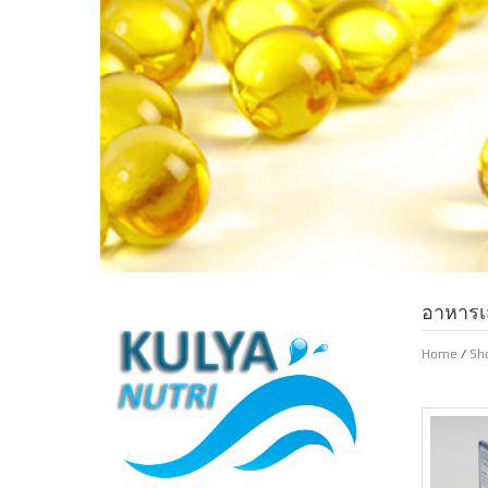
อาหารเ
Home
/
Sh