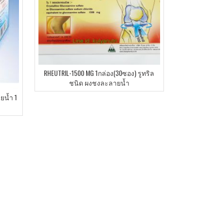
RHEUTRIL-1500 MG 1กล่อง(30ซอง) รูทริล
ชนิด ผงชงละลายน้ำ
ยน้ำ 1