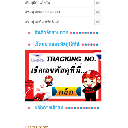
เพิ่มภูมิต้านโควิด
(0)
แชมพู ลดผมบาง ผมร่วง
(0)
แชมพู แก้คัน ขจัดรังแค
(0)
Users Online: