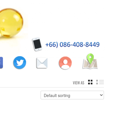
VIEW AS
GRID
LIST