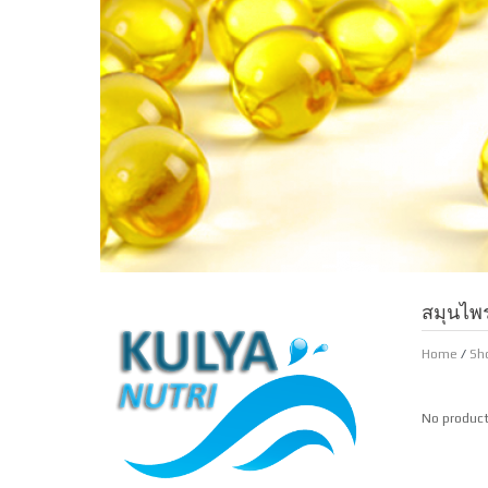
สมุนไพ
Home
/
Sh
No product