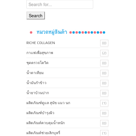
RICHE COLLAGEN
(0)
กาแฟเพื่อสุขภาพ
(2)
ชุดตรวจโควิด
(0)
น้ำตาเทียม
(0)
น้ำมันรำข้าว
(0)
น้ำยาบ้วนปาก
(0)
ผลิตภัณฑ์ดูแล สุนัข แมว นก
(1)
ผลิตภัณฑ์บํารุงผิว
(0)
ผลิตภัณท์ควบคุมน้ำหนัก
(0)
ผลิตภัณท์ช่วยเลิกบุหรี่
(1)