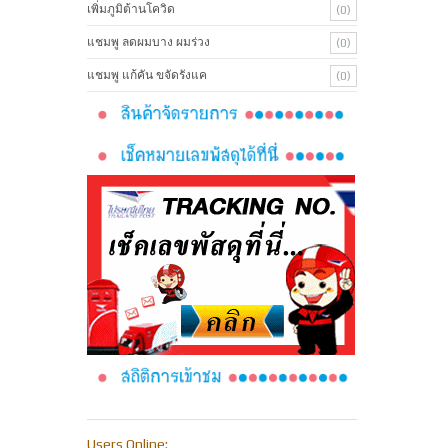
เพิ่มภูมิต้านโควิด
(0)
แชมพู ลดผมบาง ผมร่วง
(0)
แชมพู แก้คัน ขจัดรังแค
(0)
Users Online: