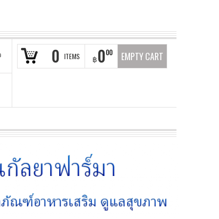
0
0
00
ว
EMPTY CART
ITEMS
฿
า