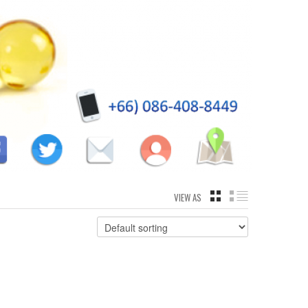
VIEW AS
GRID
LIST