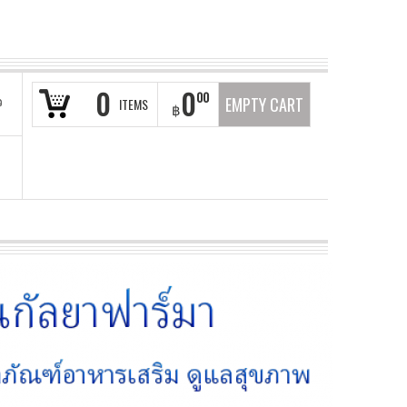
0
0
00
ว
EMPTY CART
ITEMS
฿
า