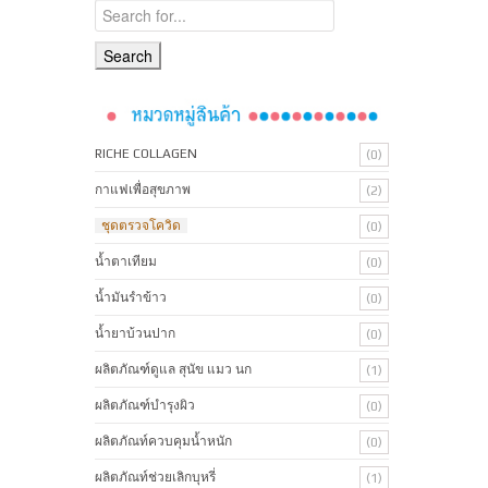
RICHE COLLAGEN
(0)
กาแฟเพื่อสุขภาพ
(2)
ชุดตรวจโควิด
(0)
น้ำตาเทียม
(0)
น้ำมันรำข้าว
(0)
น้ำยาบ้วนปาก
(0)
ผลิตภัณฑ์ดูแล สุนัข แมว นก
(1)
ผลิตภัณฑ์บํารุงผิว
(0)
ผลิตภัณท์ควบคุมน้ำหนัก
(0)
ผลิตภัณท์ช่วยเลิกบุหรี่
(1)