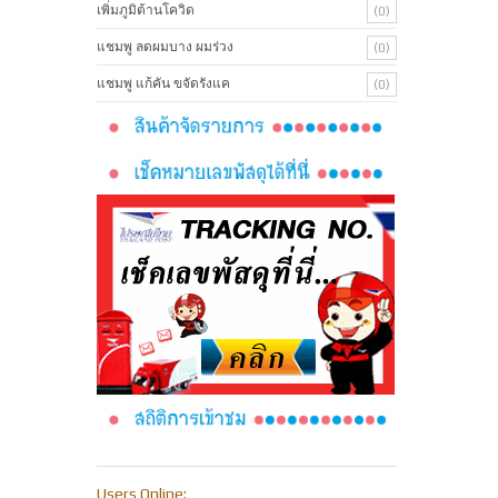
เพิ่มภูมิต้านโควิด
(0)
แชมพู ลดผมบาง ผมร่วง
(0)
แชมพู แก้คัน ขจัดรังแค
(0)
Users Online: