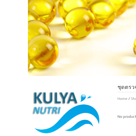
ชุดตรว
Home
/
Sh
No product