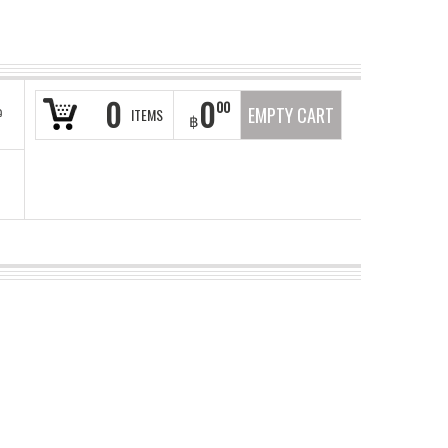
0
0
00
ว
EMPTY CART
ITEMS
฿
า