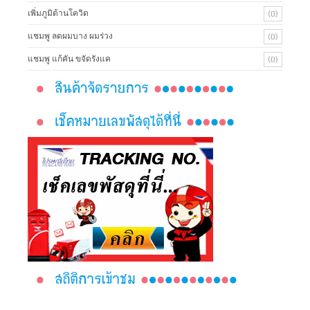
เพิ่มภูมิต้านโควิด
(0)
แชมพู ลดผมบาง ผมร่วง
(0)
แชมพู แก้คัน ขจัดรังแค
(0)