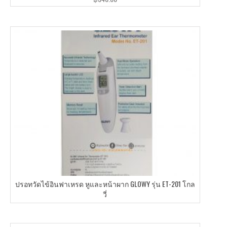
ปรอทวัดไข้อินฟาเหรด หูและหน้าผาก GLOWY รุ่น ET-201 โกล
วี่